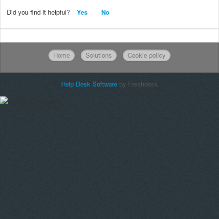
Did you find it helpful?
Yes
No
Home
Solutions
Cookie policy
Help Desk Software
by Freshdesk