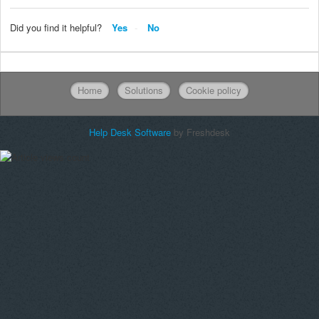
Did you find it helpful?
Yes
No
Home
Solutions
Cookie policy
Help Desk Software
by Freshdesk