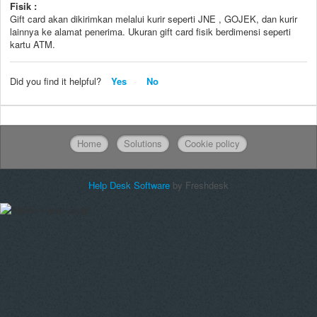
Fisik :
Gift card akan dikirimkan melalui kurir seperti JNE , GOJEK, dan kurir
lainnya ke alamat penerima. Ukuran gift card fisik berdimensi seperti
kartu ATM.
Did you find it helpful?
Yes
No
Home
Solutions
Cookie policy
Help Desk Software
by Freshdesk