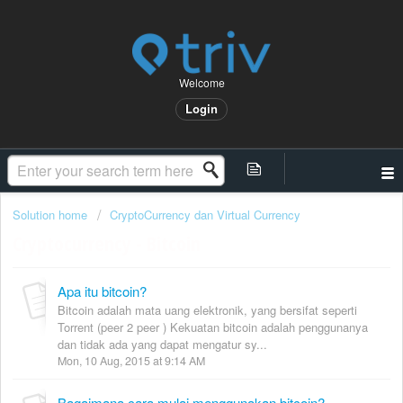
Welcome
Login
Solution home
CryptoCurrency dan Virtual Currency
Cryptocurrency - Bitcoin
Apa itu bitcoin?
Bitcoin adalah mata uang elektronik, yang bersifat seperti
Torrent (peer 2 peer ) Kekuatan bitcoin adalah penggunanya
dan tidak ada yang dapat mengatur sy...
Mon, 10 Aug, 2015 at 9:14 AM
Bagaimana cara mulai menggunakan bitcoin?