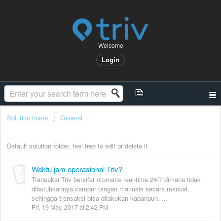
Welcome
Login
Solution home
General
FAQ
Default solution folder, feel free to edit or delete it.
Waktu jam operasional Triv?
Transaksi Triv bersifat otomatis real-time 24/7 dimana tidak
dibutuhkannya campur tangan manusia secara manual,
sehingga transaksi bisa dilakukan kapanpun. ...
Fri, 19 May, 2017 at 2:42 PM