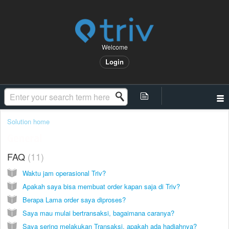
Welcome
Login
Solution home
General
FAQ
11
Waktu jam operasional Triv?
Apakah saya bisa membuat order kapan saja di Triv?
Berapa Lama order saya diproses?
Saya mau mulai bertransaksi, bagaimana caranya?
Saya sering melakukan Transaksi, apakah ada hadiahnya?